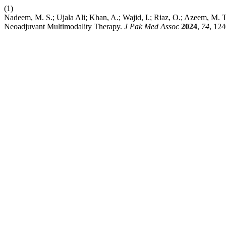
(1)
Nadeem, M. S.; Ujala Ali; Khan, A.; Wajid, I.; Riaz, O.; Azeem, M. 
Neoadjuvant Multimodality Therapy.
J Pak Med Assoc
2024
,
74
, 12