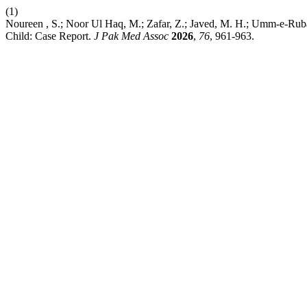
(1)
Noureen , S.; Noor Ul Haq, M.; Zafar, Z.; Javed, M. H.; Umm-e-Rub
Child: Case Report.
J Pak Med Assoc
2026
,
76
, 961-963.